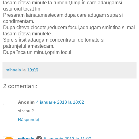
lasam cîteva minute la rumenit,timp în care adaugamsi
usturoiul tocat fin.
Presaram faina,amestecam,dupa care adugam supa si
condimentam.
Dupa cîteva clocote,reducem focul,adaugam smîntîna si mai
lasam cîteva minutele .
Spre sfîrsit adaugam concentratul de tomate si
patrunjelul,amestecam.
Dupa înca un minut,oprim focul.
mihaela
la
19:06
2 comentarii:
Anonim
4 ianuarie 2013 la 18:02
si vinul?
Răspundeți
mihaela
5 ianuarie 2013 la 11:00