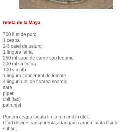
reteta de la Maya
700 filet de porc
1 ceapa
2-3 catei de usturoi
1 lingura faina
250 ml supa de carne sau legume
200 ml smîntîna
100 vin alb
1 lingura concentrat de tomate
4 linguri ulei de floarea soarelui
sare
piper
chili(fac)
patrunjel
Punem ceapa tocata fin la rumenit în ulei.
Cînd devine transparenta,adaugam carnea taiata fîsiute
subtiri,